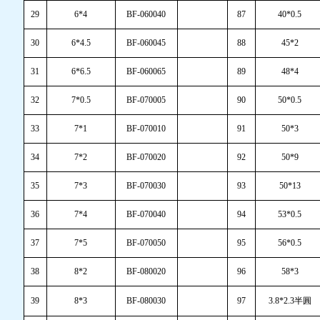
29
6*4
BF-060040
87
40*0.5
30
6*4.5
BF-060045
88
45*2
31
6*6.5
BF-060065
89
48*4
32
7*0.5
BF-070005
90
50*0.5
33
7*1
BF-070010
91
50*3
34
7*2
BF-070020
92
50*9
35
7*3
BF-070030
93
50*13
36
7*4
BF-070040
94
53*0.5
37
7*5
BF-070050
95
56*0.5
38
8*2
BF-080020
96
58*3
39
8*3
BF-080030
97
3.8*2.3半圓