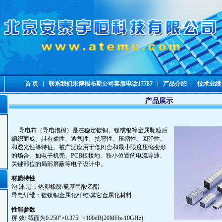
首 页
|
联系我们果博福布斯公司客服电话17787
|
产品介绍
|
技术业绩
产品展示
导电布（导电泡棉）是在稳定镀铜、镍或银等金属颗粒后
编织而成。具有柔性、透气性、抗弯性、压缩性、回弹性、
和透光性等特征。被广泛应用于低闭合和最小限度压缩变形
的场合。如电子机壳、PCB板接地、狭小位置的电流导通、
关键部位的局部屏蔽等电子设计中。
材质特性
泡 沫 芯：热塑橡胶/氨基甲酸乙酯
导电纤维：镀镍铜金属化纤维/其它金属化材料
性能参数
屏 效: 截面为0.250″×0.375″ >100dB(20MHz-10GHz)