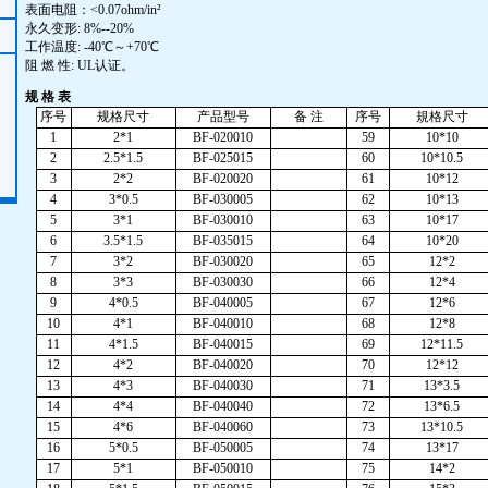
表面电阻：<0.07ohm/in²
永久变形: 8%--20%
工作温度: -40℃～+70℃
阻 燃 性: UL认证。
规 格 表
序号
规格尺寸
产品型号
备 注
序号
規格尺寸
1
2*1
BF-020010
59
10*10
2
2.5*1.5
BF-025015
60
10*10.5
3
2*2
BF-020020
61
10*12
4
3*0.5
BF-030005
62
10*13
5
3*1
BF-030010
63
10*17
6
3.5*1.5
BF-035015
64
10*20
7
3*2
BF-030020
65
12*2
8
3*3
BF-030030
66
12*4
9
4*0.5
BF-040005
67
12*6
10
4*1
BF-040010
68
12*8
11
4*1.5
BF-040015
69
12*11.5
12
4*2
BF-040020
70
12*12
13
4*3
BF-040030
71
13*3.5
14
4*4
BF-040040
72
13*6.5
15
4*6
BF-040060
73
13*10.5
16
5*0.5
BF-050005
74
13*17
17
5*1
BF-050010
75
14*2