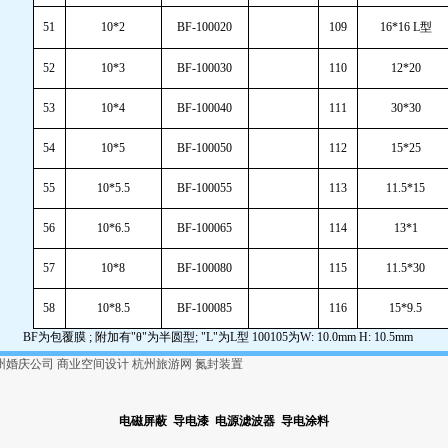
51
10*2
BF-100020
109
16*16 L型
52
10*3
BF-100030
110
12*20
53
10*4
BF-100040
111
30*30
54
10*5
BF-100050
112
15*25
55
10*5.5
BF-100055
113
11.5*15
56
10*6.5
BF-100065
114
13*1
57
10*8
BF-100080
115
11.5*30
58
10*8.5
BF-100085
116
15*9.5
BF为包覆膜 ; 附加有"θ"为半圆型; "L"为L型 100105为W: 10.0mm H: 10.5mm
州婚庆公司
商业空间设计
杭州旅游网
氮封装置
电磁屏蔽
导电漆
电源滤波器
导电涂料